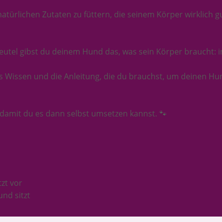
türlichen Zutaten zu füttern, die seinem Körper wirklich gu
eutel gibst du deinem Hund das, was sein Körper braucht: i
 Wissen und die Anleitung, die du brauchst, um deinen Hun
, damit du es dann selbst umsetzen kannst. 🐾