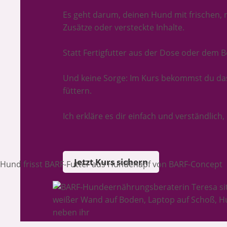
Es geht darum, deinen Hund mit frischen, na
Zusätze oder versteckte Inhalte.
Statt Fertigfutter aus der Dose oder dem B
Und keine Sorge: Im Kurs bekommst du das
füttern.
Ich erkläre es dir einfach und verständlich
Jetzt Kurs sichern