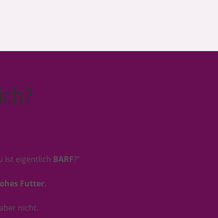
ich?
 ist eigentlich
BARF
?“
ohes Futter.
 aber nicht.