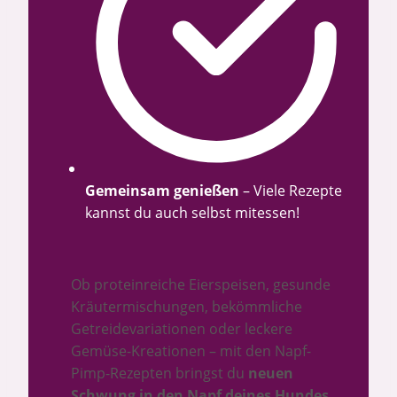
Gemeinsam genießen
– Viele Rezepte
kannst du auch selbst mitessen!
Ob proteinreiche Eierspeisen, gesunde
Kräutermischungen, bekömmliche
Getreidevariationen oder leckere
Gemüse-Kreationen – mit den Napf-
Pimp-Rezepten bringst du
neuen
Schwung in den Napf deines Hundes
.