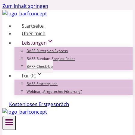
Zum Inhalt springen
Startseite
Über mich
Leistungen
BARF-Futterplan Express
BARF-Rundum-Sorglos-Paket
BARF-Check-Up
Für 0€
BARF-Starterguide
Webinar „Artgerechte Fütterung“
Kostenloses Erstgespräch