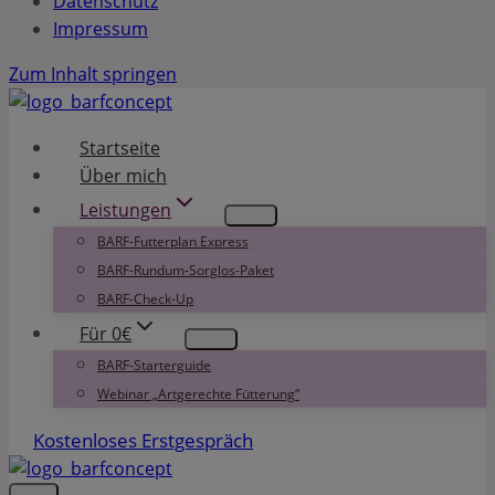
Datenschutz
Impressum
Zum Inhalt springen
Startseite
Über mich
Leistungen
BARF-Futterplan Express
BARF-Rundum-Sorglos-Paket
BARF-Check-Up
Für 0€
BARF-Starterguide
Webinar „Artgerechte Fütterung“
Kostenloses Erstgespräch