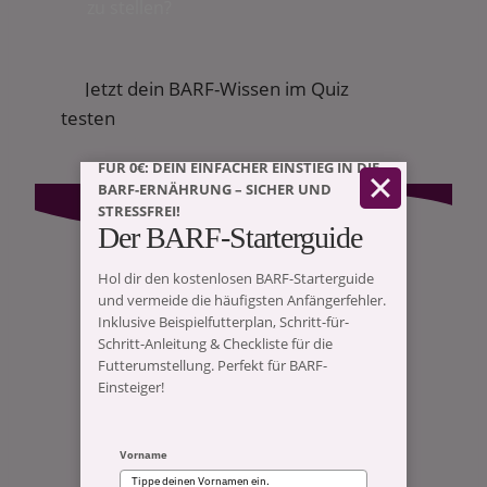
zu stellen?
Jetzt dein BARF-Wissen im Quiz
testen
FÜR 0€: DEIN EINFACHER EINSTIEG IN DIE
BARF-ERNÄHRUNG – SICHER UND
STRESSFREI!
Der BARF-Starterguide
Hol dir den kostenlosen BARF-Starterguide
SCHRITT FÜR SCHRITT ZUR SICHEREN
und vermeide die häufigsten Anfängerfehler.
Inklusive Beispielfutterplan, Schritt-für-
FÜTTERUNG DEINES HUNDES
Schritt-Anleitung & Checkliste für die
So läuft deine BARF-
Futterumstellung. Perfekt für BARF-
Einsteiger!
Beratung ab
Vorname